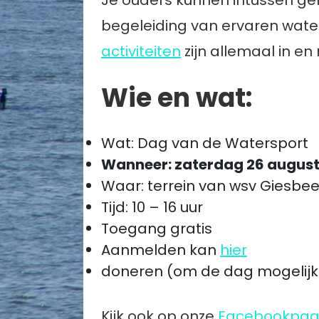
Je ouders kunnen intussen geru
begeleiding van ervaren waters
activiteiten
zijn allemaal in en
Wie en wat:
Wat: Dag van de Watersport
Wanneer: zaterdag 26 august
Waar: terrein van wsv Giesbe
Tijd: 10 – 16 uur
Toegang gratis
Aanmelden kan
hier
doneren (om de dag mogelij
Kijk ook op onze
Facebookpag