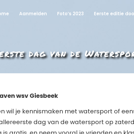
ome
Aanmelden
Foto’s 2023
Eerste editie do
erste dag van de Waterspo
haven wsv Giesbeek
r en wil je kennismaken met watersport of e
 allereerste dag van de watersport op zater
is gratis, en neem vooral je vrienden en k