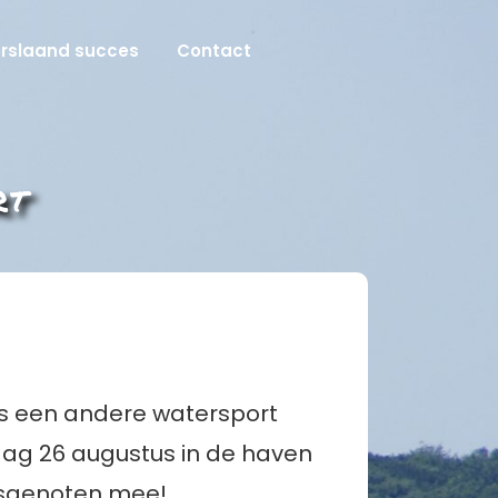
orslaand succes
Contact
rt
ens een andere watersport
dag 26 augustus in de haven
lasgenoten mee!