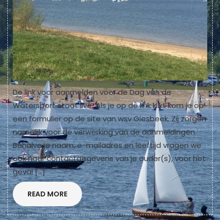
De link voor aanmelden voor de Dag van de
Watersport staat live! Als je op de link klikt kom je op
een formulier op de site van wsv Giesbeek. Zij zorgen
namelijk voor de verwerking van de aanmeldingen.
Behalve je naam, e-mailadres en leeftijd vragen we
ook naar contactgegevens van je ouder(s), voor het
geval […]
READ
READ MORE
MORE